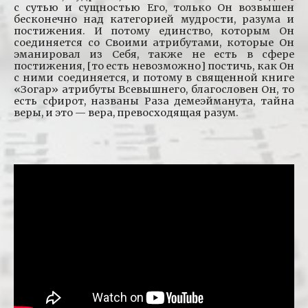
с сутью и сущностью Его, только Он возвышен
бесконечно над категорией мудрости, разума и
постижения. И потому единство, которым Он
соединяется со Своими атрибутами, которые Он
эманировал из Себя, также не есть в сфере
постижения, [то есть невозможно] постичь, как Он
с ними соединяется, и потому в священной книге
«Зогар» атрибуты Всевышнего, благословен Он, то
есть сфирот, названы Раза демеэйманута, тайна
веры, и это — вера, превосходящая разум.