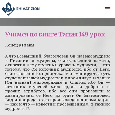
Учимся по книге Тания 149 урок
Конец 9 Главы
А что Всевышний, благословен Он, назван мудрым
в Писании, и мудрецы, благословенной памяти,
относят к Нему ступень и уровень мудрости, — это
потому, что Он источник мудрости, ибо от Него,
благословенного, проистекает и эманируется суть
ступени высшей мудрости в мире Ацилут. И также
[Он назван] милосердным и благим, ибо Он —
источник ступеней милосердия и доброты и
прочих атрибутов, ибо все они произошли и
эманированы от Него, да будет Он благословен.
Вид и природа этого происхождения и эманации
— как и что — известны просвещенным [в тайной
мудрости]*.