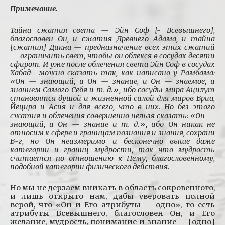
Примечание.
Тайна сжатия света — Эйн Соф [- Всевышнего],
благословен Он, и сжатия Древнего Адама, и тайна
[сжатия] Дикна
— предназначение всех этих сжатий
— ограничить свет, чтобы он облекся в сосудах десяти
сфирот. И уже после облечения света Эйн Соф в сосудах
Хабад
6
можно сказать так, как написано у Рамбама:
«Он — знающий, и Он — знание, и Он — знаемое, и
знанием Самого Себя и т. д.», ибо сосуды мира Ацилут
становятся душой и жизненной силой для миров Бриа,
Йецира и Асия и для всего, что в них. Но без этого
сжатия и облечения совершенно нельзя сказать: «Он —
знающий, и Он — знание и т. д.», ибо Он никак не
относим к сфере и границам познания и знания, сохрани
Б-г, но Он неизмеримо и бесконечно выше даже
категории и границ мудрости, так что мудрость
считается по отношению к Нему, благословенному,
подобной категории физического действия.
Но мы не дерзаем вникать в область сокровенного,
и лишь открыто нам, дабы уверовать полной
верой, что «Он и Его атрибуты — одно», то есть
атрибуты Всевышнего, благословен Он, и Его
желание, мудрость, понимание и знание — [одно]