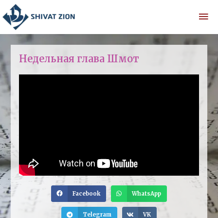
Недельная глава Шмот
Facebook
WhatsApp
Telegram
VK