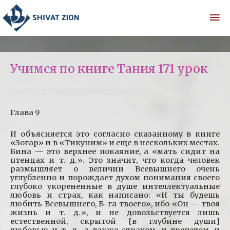
Учимся по книге Тания 171 урок
Часть третья: Послание о покаянии
Глава 9
И объясняется это согласно сказанному в книге
«Зогар» и в «Тикуним» и еще в нескольких местах.
Бина — это верхнее покаяние, а «мать сидит на
птенцах и т. д.». Это значит, что когда человек
размышляет о величии Всевышнего очень
углубленно и порождает духом понимания своего
глубоко укорененные в душе интеллектуальные
любовь и страх, как написано: «И ты будешь
любить Всевышнего, Б-га твоего», ибо «Он — твоя
жизнь и т. д.», и не довольствуется лишь
естественной, скрытой [в глубине души]