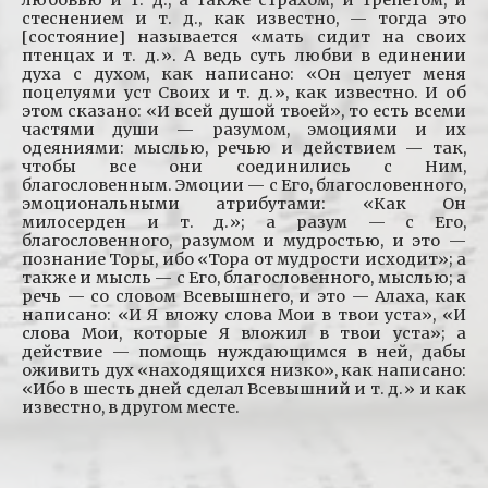
любовью и т. д., а также страхом, и трепетом, и
стеснением и т. д., как известно, — тогда это
[состояние] называется «мать сидит на своих
птенцах и т. д.». А ведь суть любви в единении
духа с духом, как написано: «Он целует меня
поцелуями уст Своих и т. д.», как известно. И об
этом сказано: «И всей душой твоей», то есть всеми
частями души — разумом, эмоциями и их
одеяниями: мыслью, речью и действием — так,
чтобы все они соединились с Ним,
благословенным. Эмоции — с Его, благословенного,
эмоциональными атрибутами: «Как Он
милосерден и т. д.»; а разум — с Его,
благословенного, разумом и мудростью, и это —
познание Торы, ибо «Тора от мудрости исходит»; а
также и мысль — с Его, благословенного, мыслью; а
речь — со словом Всевышнего, и это — Алаха, как
написано: «И Я вложу слова Мои в твои уста», «И
слова Мои, которые Я вложил в твои уста»; а
действие — помощь нуждающимся в ней, дабы
оживить дух «находящихся низко», как написано:
«Ибо в шесть дней сделал Всевышний и т. д.» и как
известно, в другом месте.