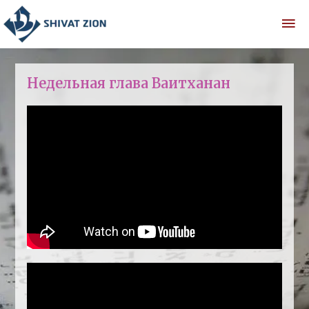
Недельная глава Ваитханан