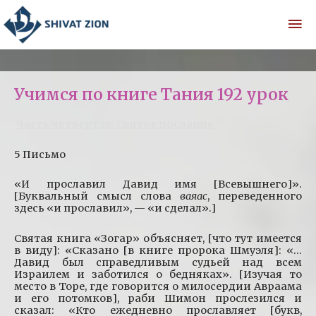
Учимся по книге Тания 192 урок
Часть четвертая: Святое послание
5 Письмо
«И прославил Давид имя [Всевышнего]».
[Буквальный смысл слова
ваяас
, переведенного
здесь «и прославил», — «и сделал».]
Святая книга «Зогар» объясняет, [что тут имеется
в виду]: «Сказано [в книге пророка Шмуэля]: «…
Давид был справедливым судьей над всем
Израилем и заботился о бедняках». [Изучая то
место в Торе, где говорится о милосердии Авраама
и его потомков], раби Шимон прослезился и
сказал: «Кто ежедневно прославляет [букв,