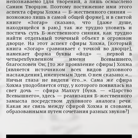
непознаваемо [для творений, а лишь осмыслено
Самим Творцом. Поэтому постижение ими этого
аспекта сфиры Хохма — Б-жественного сияния —
возможно лишь в самой общей форме], и в святой
книге «Зогар» сказано, что [даже душе,
находящейся в раю,] так же трудно уловить и
постичь суть Б-жественного сияния, как трудно
найти отдельный точечный объект в огромном
дворце. На этот аспект сфиры Хохма, [который
книга «Зогар» сравнивает с точкой во дворце],
намекает форма буквы «йод» — первой в
четырехбуквенном имени Всевышнего,
благословен Он; [то же проявление сфиры] Хохма
[является источником всех видов духовного
наслаждения], именуемым Эден. О нем сказано: «…
Ничьи глаза не видели его…». Сама же сфира
Хохма уподобляется отцу, у которого появилась на
свет дочь — сфира Малхут [букв. — «Царство
Всевышнего», здесь — реализация Б-жественного
замысла посредством духовного аналога речи.
Какая же связь между сфирой Хохма и словами,
образованными путем сочетания разных звуков?]