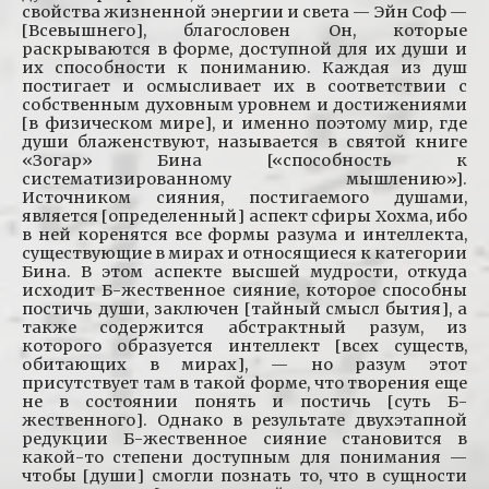
свойства жизненной энергии и света — Эйн Соф —
[Всевышнего], благословен Он, которые
раскрываются в форме, доступной для их души и
их способности к пониманию. Каждая из душ
постигает и осмысливает их в соответствии с
собственным духовным уровнем и достижениями
[в физическом мире], и именно поэтому мир, где
души блаженствуют, называется в святой книге
«Зогар» Бина [«способность к
систематизированному мышлению»].
Источником сияния, постигаемого душами,
является [определенный] аспект сфиры Хохма, ибо
в ней коренятся все формы разума и интеллекта,
существующие в мирах и относящиеся к категории
Бина. В этом аспекте высшей мудрости, откуда
исходит Б-жественное сияние, которое способны
постичь души, заключен [тайный смысл бытия], а
также содержится абстрактный разум, из
которого образуется интеллект [всех существ,
обитающих в мирах], — но разум этот
присутствует там в такой форме, что творения еще
не в состоянии понять и постичь [суть Б-
жественного]. Однако в результате двухэтапной
редукции Б-жественное сияние становится в
какой-то степени доступным для понимания —
чтобы [души] смогли познать то, что в сущности