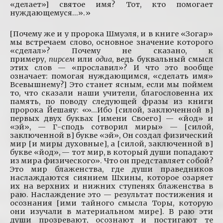
«делает»] святое имя? Тот, кто помогает
нуждающемуся…».»
[Почему же и у пророка Шмуэля, и в книге «Зогар»
мы встречаем слово, основное значение которого
«сделал»? Почему не сказано, к
примеру,
пирсем
или
одиа
, ведь буквальный смысл
этих слов — «прославил»? И что это вообще
означает: помогая нуждающимся, «сделать имя»
Всевышнему?] Это станет ясным, если мы поймем
то, что сказали наши учители, благословенна их
память, по поводу следующей фразы из книги
пророка Йешаяу: «»…Ибо [силой, заключенной в]
первых двух буквах [имени Своего] — «йод» и
«эй», — Г-сподь сотворил миры» — [силой,
заключенной в] букве «эй», Он создал физический
мир [и миры духовные], а [силой, заключенной в]
букве «йод», — тот мир, в который души попадают
из мира физического». Что он представляет собой?
Это мир блаженства, где души праведников
наслаждаются сиянием Шхины, которое озаряет
их на верхних и нижних ступенях блаженства в
раю. Наслаждение это — результат постижения и
осознания [ими тайного смысла Торы, которую
они изучали в материальном мире]. В раю эти
души прозревают, осознают и постигают те