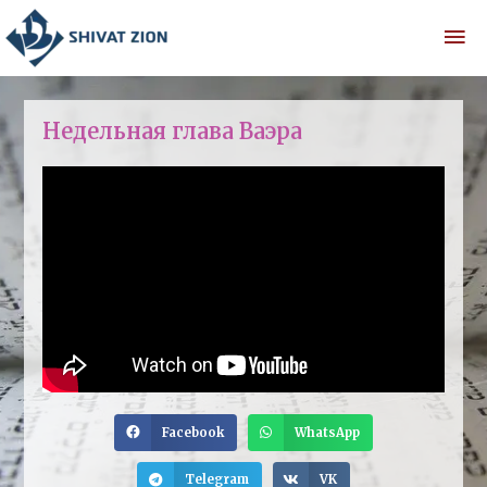
Недельная глава Ваэра
Facebook
WhatsApp
Telegram
VK