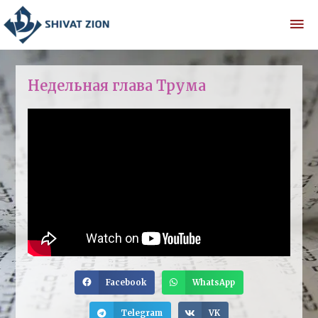
Недельная глава Трума
Facebook
WhatsApp
Telegram
VK