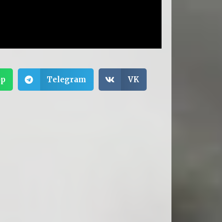
pp
Telegram
VK