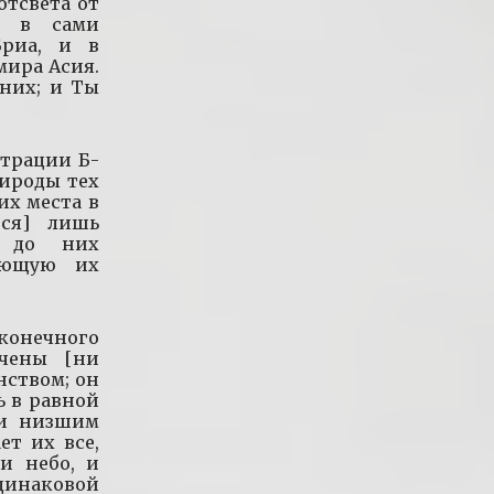
отсвета от
ся в сами
Бриа, и в
мира Асия.
 них; и Ты
нтрации Б-
рироды тех
их места в
тся] лишь
т до них
ающую их
конечного
чены [ни
нством; он
ь в равной
 и низшим
ет их все,
и небо, и
инаковой