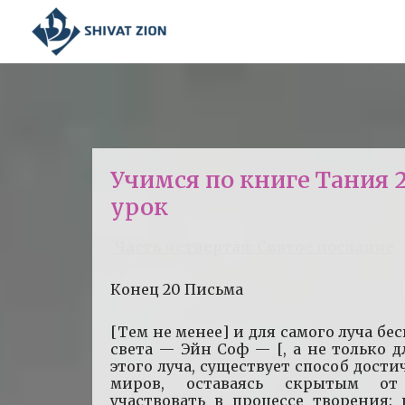
Учимся по книге Тания 
урок
Часть четвертая: Святое послание
Конец 20 Письма
[Тем не менее] и для самого луча бе
света — Эйн Соф — [, а не только д
этого луча, существует способ дост
миров, оставаясь скрытым о
участвовать в процессе творения: