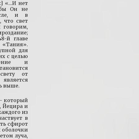
:] «…И нет
 бы Он не
сле, и в
, что свет
ы говорим,
ироздание;
8-й главе
Тания».
упной для
их с целью
вение и
тановится
свету от
, является
ь выше.
— который
, Йецира и
каждого из
частвует в
ять сфирот
х оболочки
етом луча,