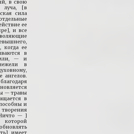
ый, в свою
 луча, [в
еская сила
тдельные
ействие ее
ре], и все
воляющие
евышнего,
, когда ее
ываются в
емли, — и
 нежели в
духовному,
е ангелов.
 благодаря
вляется
ы — травы
ащается в
способны и
 творения
Ничто — ]
, которой
бновлять
ть] имеет