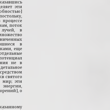
азавшись
еляет эти
обностью]
стольку,
в процессе
мам, поток
 лучей, в
ожество
аниченных
ившиеся в
чками, еще
отдельные
 потенциал
ания не в
 детальное
средством
кв святого
 мир; эти
энергии,
орений], о
сказанному