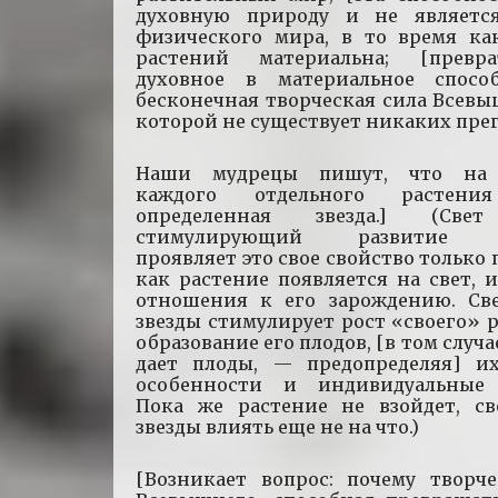
духовную природу и не являетс
физического мира, в то время ка
растений материальна; [превр
духовное в материальное спос
бесконечная творческая сила Всевы
которой не существует никаких прег
Наши мудрецы пишут, что на 
каждого отдельного растени
определенная звезда.] (Свет
стимулирующий развитие ра
проявляет это свое свойство только п
как растение появляется на свет, 
отношения к его зарождению. Св
звезды стимулирует рост «своего» 
образование его плодов, [в том случа
дает плоды, — предопределяя] и
особенности и индивидуальные 
Пока же растение не взойдет, св
звезды влиять еще не на что.)
[Возникает вопрос: почему творче