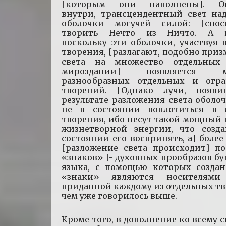
[которым они наполнены]. Ок
внутри, трансцендентный свет над
оболочки могучей силой: [спос
творить Нечто из Ничто. А по
поскольку эти оболочки, участвуя 
творения, [разлагают, подобно приз
света на множество отдельных
мироздании] появляется мн
разнообразных отдельных и огр
творений. [Однако лучи, появ
результате разложения света оболо
не в состоянии воплотиться в 
творения, ибо несут такой мощный
жизнетворной энергии, что созд
состоянии его воспринять, а] более
[разложение света происходит] по
«знаков» [- духовных прообразов бу
языка, с помощью которых создан
«знаки» являются носителями 
приданной каждому из отдельных тв
чем уже говорилось выше.
Кроме того, в дополнение ко всему 