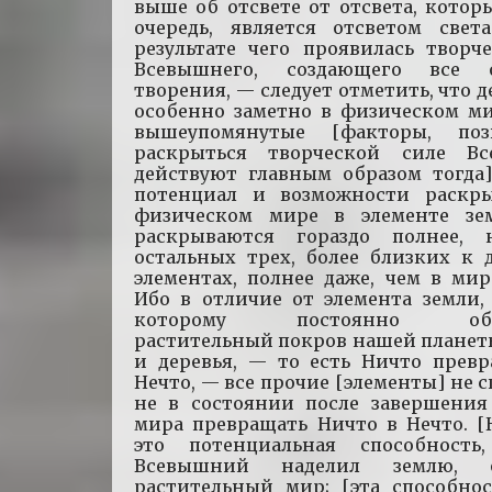
выше об отсвете от отсвета, котор
очередь, является отсветом света
результате чего проявилась творч
Всевышнего, создающего все о
творения, — следует отметить, что д
особенно заметно в физическом ми
вышеупомянутые [факторы, поз
раскрыться творческой силе Вс
действуют главным образом тогда]
потенциал и возможности раскр
физическом мире в элементе з
раскрываются гораздо полнее,
остальных трех, более близких к 
элементах, полнее даже, чем в мир
Ибо в отличие от элемента земли,
которому постоянно обно
растительный покров нашей планет
и деревья, — то есть Ничто превр
Нечто, — все прочие [элементы] не 
не в состоянии после завершения
мира превращать Ничто в Нечто. [
это потенциальная способность
Всевышний наделил землю, о
растительный мир; [эта способнос