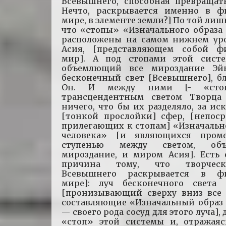
Всевышнего, способная превращат
Нечто, раскрывается именно в ф
мире, в элементе земли?] По той лиш
что «стопы» «Изначального образа
расположены на самом нижнем ур
Асия, [представляющем собой ф
мир]. А под стопами этой сист
объемлющий все мироздание Э
бесконечный свет [Всевышнего], б
Он. И между ними [- «сто
трансцендентным светом Творц
ничего, что бы их разделяло, за и
[тонкой прослойки] сфер, [непоср
прилегающих к стопам] «Изначальн
человека» [и являющихся пром
ступенью между светом, об
мироздание, и миром Асия]. Есть 
причина тому, что творчес
Всевышнего раскрывается в фи
мире]: луч бесконечного света
[пронизывающий сверху вниз все 
составляющие «Изначальный образ 
— своего рода сосуд для этого луча],
«стоп» этой системы и, отражаяс