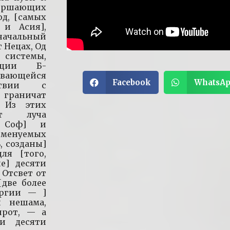
вершающих
од, [самых
 и Асия],
начальный
 Нецах, Од
 системы,
ации Б-
вающейся
Facebook
WhatsA
ствии с
 граничат
 Из этих
ет луча
 Соф] и
именуемых
, созданы]
ля [того,
е] десяти
 Отсвет от
[две более
ергии — ]
и нешама,
ирот, — а
ки десяти