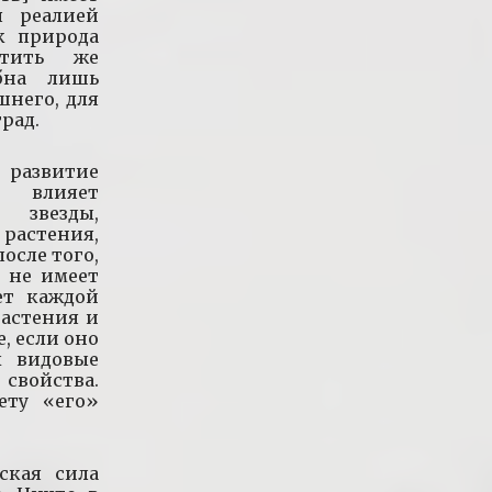
я реалией
к природа
атить же
обна лишь
шнего, для
рад.
развитие
я влияет
 звезды,
стения,
осле того,
и не имеет
ет каждой
растения и
е, если оно
х видовые
свойства.
ету «его»
ская сила