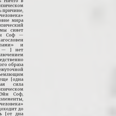
ь Ничто в
изическом
ь причине,
 человека»
овне мира
изический
емы сияет
йн Соф —
лагословен
пами» и
а — ] нет
сключением
едственно
ого образа
ежуточной
ъемлющим
еще [одна
кая сила
зическом
 Эйн Соф,
элементы,
человека»
 доходит до
ь [от дна