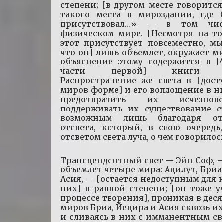
степени; [в другом месте говорится
такого места в мироздании, где
присутствовал…» — в том чи
физическом мире. [Несмотря на то
этот присутствует повсеместно, м
что он] лишь объемлет, окружает м
объяснение этому содержится в [4
части первой] книги «
Распространение же света в [дост
миров форме] и его воплощение в н
предотвратить их исчезно
поддерживать их существование с
возможным лишь благодаря от
отсвета, который, в свою очередь
отсветом света луча, о чем говорилос
Трансцендентный свет — Эйн Соф, 
объемлет четыре мира: Ацилут, Бриа
Асия, — [остается недоступным для 
них] в равной степени; [он тоже у
процессе творения], проникая в дес
миров Бриа, Йецира и Асия сквозь и
и сливаясь в них с имманентным св