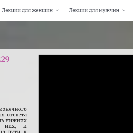
Лекции для женщин
Лекции для мужчин
229
сконечного
ля отсвета
ичь нижних
т них, и
 на пути к