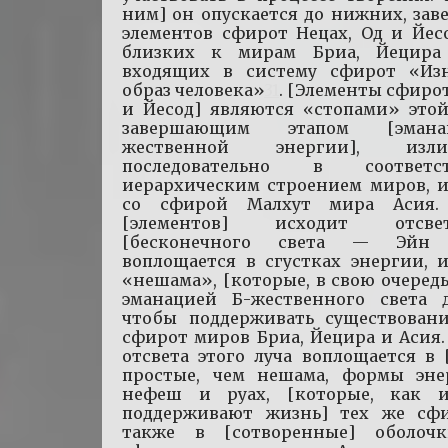
ним] он опускается до нижних, за
элементов сфирот Нецах, Од и Йес
близких к мирам Бриа, Йецира
входящих в систему сфирот «Из
образ человека»
31
. [Элементы сфирот
и Йесод] являются «стопами» этой
завершающим этапом [эман
жественной энергии], изли
последовательно в соответ
иерархическим строением миров, и
со сфирой Малхут мира Асия.
[элементов] исходит отсв
[бесконечного света — Эйн
воплощается в сгустках энергии, 
«нешама», [которые, в свою очередь
эманацией Б-жественного света д
чтобы поддерживать существовани
сфирот миров Бриа, Йецира и Асия.
отсвета этого луча воплощается в 
простые, чем нешама, формы эн
нефеш и руах, [которые, как 
поддерживают жизнь] тех же сф
также в [сотворенные] оболоч