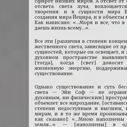
сфирот низших миров. А отсвет от 
отсвета света луча, воплощает
творения: и в сущности мира 
создания мира Йецира, и в объекты 
Как написано: «…Моря и все, что в
даешь жизнь всему…».
Все эти [различия в степени конце
жественного света, зависящие от п
сущностей, которые он освещает, и 
духовном пространстве выявляю
[тогда], когда [свет] доноси
жизненную энергию, поддержив
существование.
Однако существование и суть бес
света — Эйн Соф — не ограни
духовным, ни физическим] простра
объемлет все мироздание, [оставаяс
степени недоступным и высшим,
мирам, и в то же время пронизыва
как сказано]: «…Мною наполнены 
земля…» — [наполнены] в од