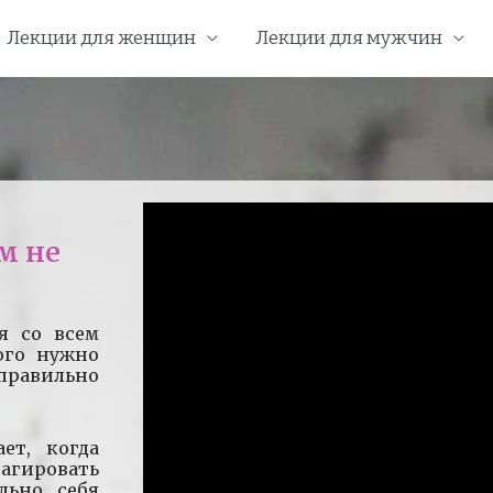
Лекции для женщин
Лекции для мужчин
м не
я со всем
ого нужно
 правильно
ет, когда
еагировать
льно себя