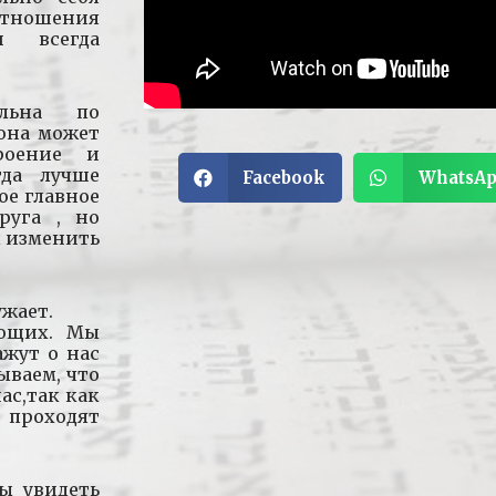
отношения
 всегда
льна по
она может
роение и
гда лучше
Facebook
WhatsA
ое главное
руга , но
ы изменить
ужает.
ающих. Мы
ажут о нас
ываем, что
ас,так как
 проходят
бы увидеть