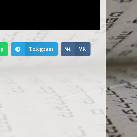
pp
Telegram
VK