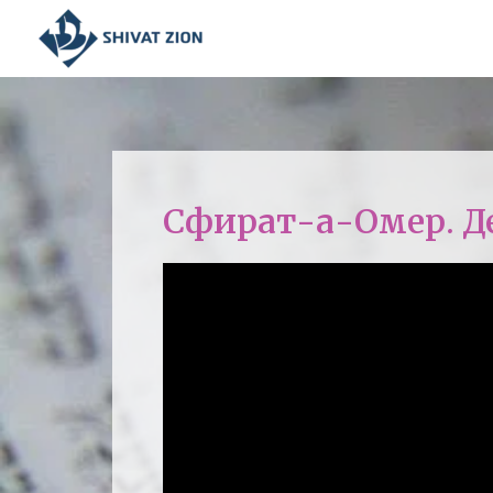
Сфират-а-Омер. Ден