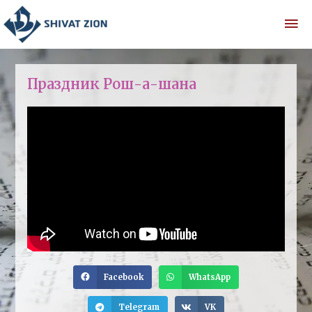
Праздник Рош-а-шана
Facebook
WhatsApp
Telegram
VK