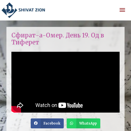
Сфират-а-Омер. День 19. Од в
Тиферет
Facebook
WhatsApp