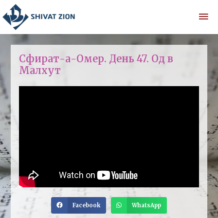
Сфират-а-Омер. День 47. Од в
Малхут
Facebook
WhatsApp