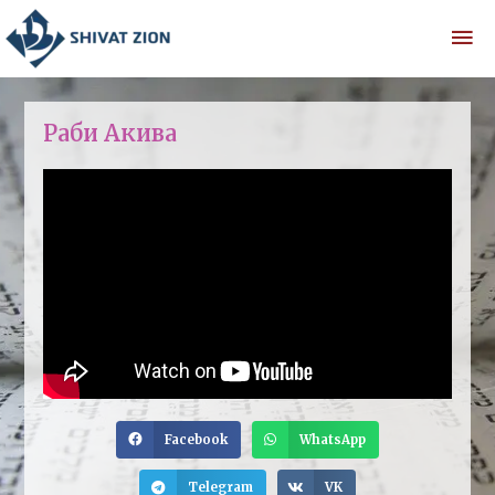
Раби Акива
Facebook
WhatsApp
Telegram
VK