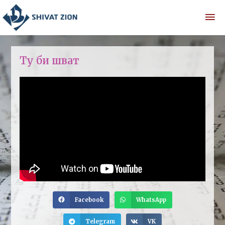
Ту би шват
Facebook
WhatsApp
Telegram
VK