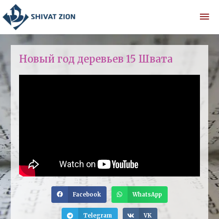
Новый год деревьев 15 Швата
Facebook
WhatsApp
Telegram
VK