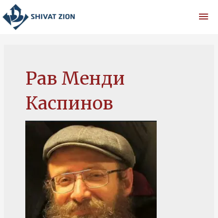
Перейти
Гла
к
содержимому
ме
Рав Менди
Каспинов