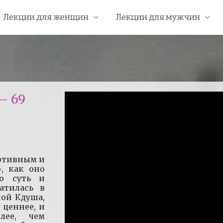
Лекции для женщин
Лекции для мужчин
— 69
ротивным и
, как оно
бо суть и
атилась в
ной Кдуша,
 ценнее, и
лее, чем