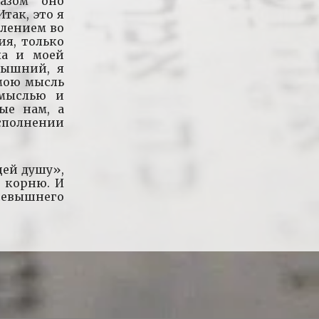
азом оно
так, это я
млением во
ия, только
ха и моей
вышний, я
 мою мысль
 мыслью и
ые нам, а
полнении
щей душу»,
 корню. И
евышнего