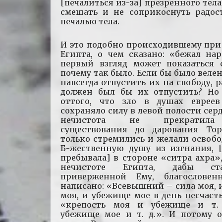
[печалиться из-за] презренного тела
смешать и не соприкоснуть радос
печалью тела.
И это подобно происходившему при
Египта, о чем сказано: «бежал на
первый взгляд может показаться 
почему так было. Если бы было веле
навсегда отпустить их на свободу, р
должен был бы их отпустить? Но
оттого, что зло в душах еврее
сохраняло силу в левой полости серд
нечистота не прекратила
существования до дарования Т
только стремились и желали освоб
Б-жественную душу из изгнания, [
пребывала] в стороне «ситра ахра»,
нечистоте Египта, дабы ст
приверженной Ему, благословен
написано: «Всевышний – сила моя, 
моя, и убежище мое в день несчастья
«крепость моя и убежище и т.
убежище мое и т. д.». И потому о