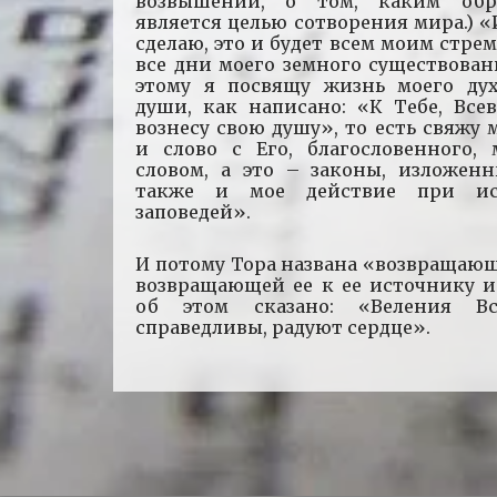
возвышении, о том, каким обр
является целью сотворения мира.) «И
сделаю, это и будет всем моим стре
все дни моего земного существован
этому я посвящу жизнь моего ду
души, как написано: «К Тебе, Все
вознесу свою душу», то есть свяжу
и слово с Его, благословенного,
словом, а это – законы, изложенн
также и мое действие при ис
заповедей».
И потому Тора названа «возвращаю
возвращающей ее к ее источнику и
об этом сказано: «Веления Вс
справедливы, радуют сердце».