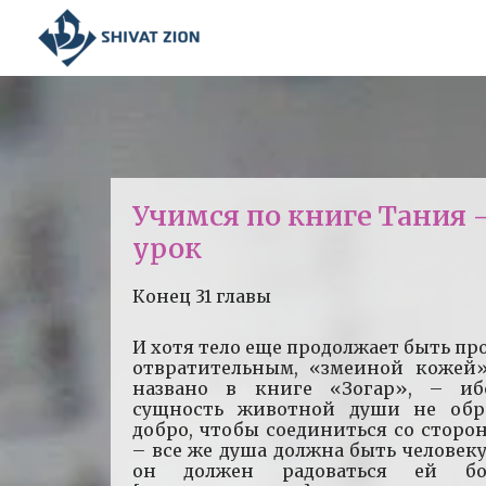
Учимся по книге Тания 
урок
Конец 31 главы
И хотя тело еще продолжает быть п
отвратительным, «змеиной кожей»
названо в книге «Зогар», – и
сущность животной души не обр
добро, чтобы соединиться со сторо
– все же душа должна быть человеку
он должен радоваться ей бо