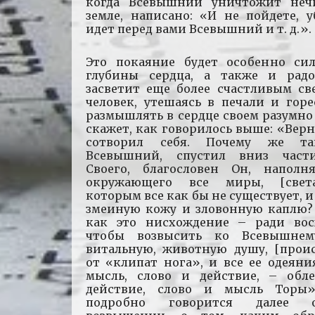
когда Всевышний уничтожит неч
земле, написано: «И не пойдете, у
идет перед вами Всевышний и т. д.».
Это покаяние будет особенно си
глубины сердца, а также и рад
засветит еще более счастливым св
человек, утешаясь в печали и горе
размышлять в сердце своем разумно
скажет, как говорилось выше: «Верно.
сотворил себя. Почему же та
Всевышний, спустил вниз част
Своего, благословен Он, напол
окружающего все миры, [света
которым все как бы не существует, и 
змеиную кожу и зловонную каплю? 
как это нисхождение – ради вос
чтобы возвысить ко Всевышнем
витальную, животную душу, [прои
от «клипат нога», и все ее одеяния
мысль, слово и действие, – обл
действие, слово и мысль Торы
подробно говорится далее 