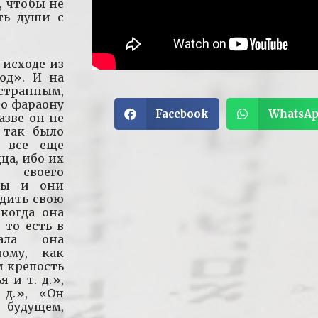
, чтобы не
ть души с
 исходе из
род». И на
странным,
но фараону
Facebook
WhatsA
азве он не
 так было
в все еще
ца, ибо их
 своего
оры и они
одить свою
когда она
 то есть в
ала она
ному, как
и крепость
 и т. д.»,
 д.», «Он
 будущем,