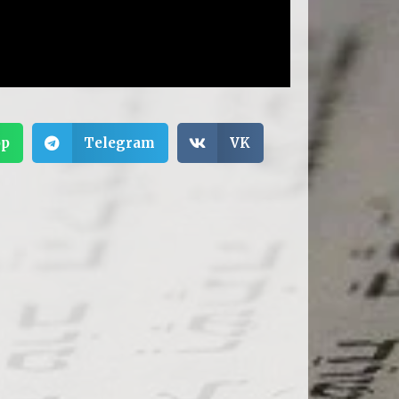
pp
Telegram
VK