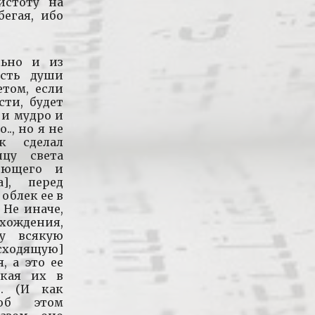
истоту на
бегая, ибо
льно и из
ость души
етом, если
сти, будет
 и мудро и
., но я не
к сделал
ицу света
няющего и
], перед
облек ее в
Не иначе,
хождения,
у всякую
сходящую]
, а это ее
екая их в
». (И как
об этом