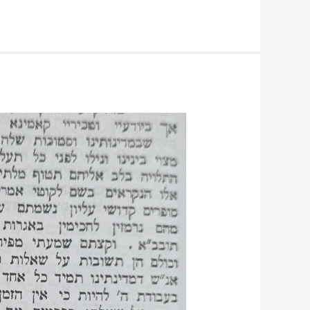
דף
השער,
הסכמות,
הקדמת
המלקט,
שיעור
1