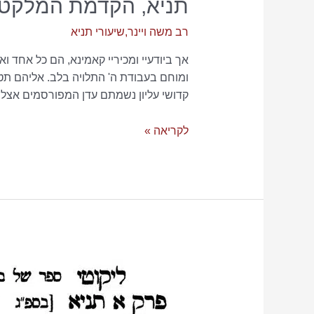
תניא, הקדמת המלקט, פ
רב משה ויינר
,
שיעורי תניא
אך ביודעיי ומכיריי קאמינא, הם כל אחד ו
ומוחם בעבודת ה' התלויה בלב. אליהם תטו
קדושי עליון נשמתם עדן המפורסמים אצלנ
תניא,
לקריאה »
הקדמת
המלקט,
פרק
א׳,
שיעור
2