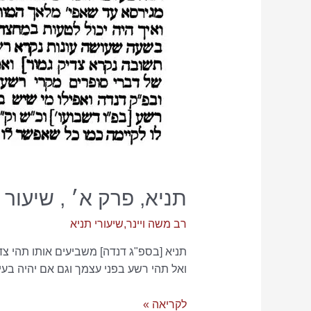
תניא, פרק א׳ , שיעור 3
רב משה ויינר
,
שיעורי תניא
תניא [בספ"ג דנדה] משביעים אותו תהי צדי
ואל תהי רשע בפני עצמך וגם אם יהיה בעינ
תניא,
לקריאה »